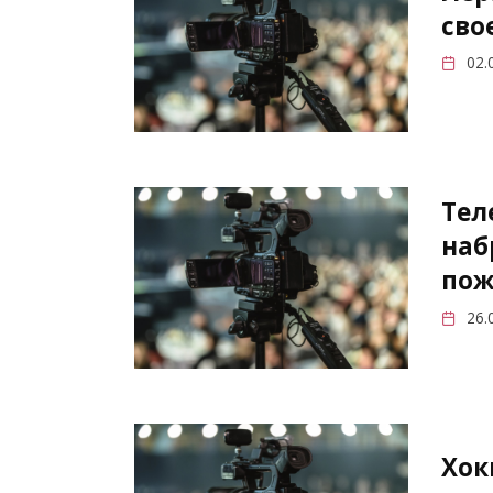
сво
02.
Тел
наб
пож
26.
Хок