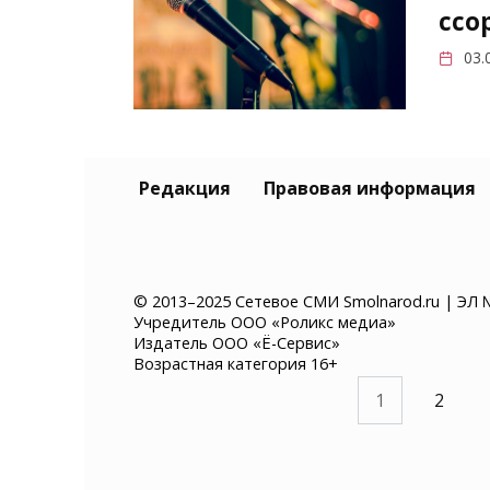
ссо
03.
Лер
Редакция
Правовая информация
Иго
отн
30.
© 2013–2025 Сетевое СМИ Smolnarod.ru | ЭЛ 
Учредитель ООО «Роликс медиа»
Издатель ООО «Ё-Сервис»
Возрастная категория 16+
Пагинация
1
2
записей