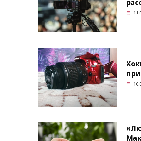
рас
11.
Хок
при
10.
«Лю
Мак