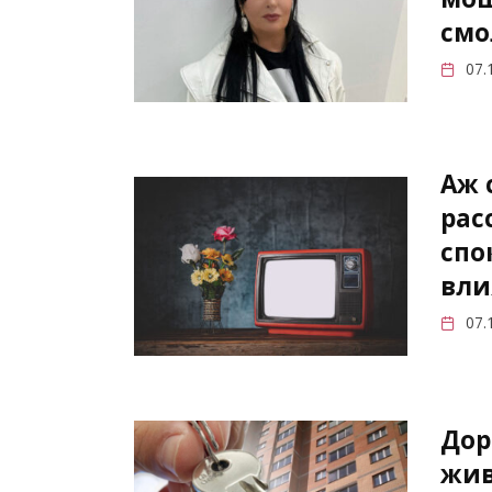
смо
07.
Аж 
рас
спо
вли
07.
Дор
жив