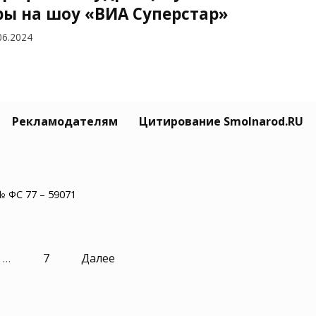
ры на шоу «ВИА Суперстар»
06.2024
а Кудрявцева с супругом
Рекламодателям
Цитирование Smolnarod.RU
рем преодолели кризис в
ошениях
05.2024
№ ФС 77 – 59071
…
7
Далее