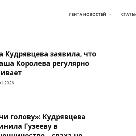
ЛЕНТА НОВОСТЕЙ
СТАТЬ
а Кудрявцева заявила, что
аша Королева регулярно
ивает
01.2026
чи голову»: Кудрявцева
инила Гузееву в
енничестве – сваха не