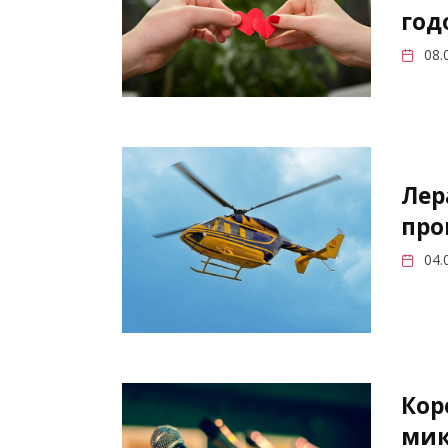
год
08.
Лер
про
04.
Кор
мик