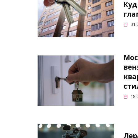
Куд
гла
31.
Мос
вен
ква
сти
18.
Лер