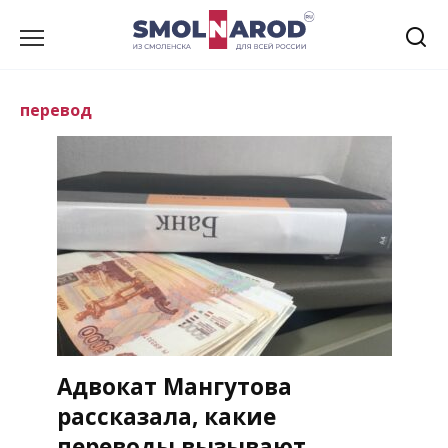
Перейти
к
содержанию
перевод
Адвокат Мангутова
рассказала, какие
переводы вызывают