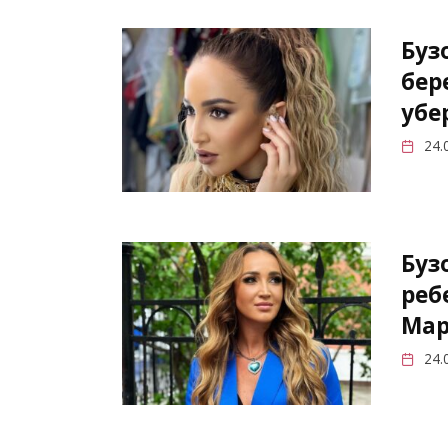
Буз
бер
убе
24.
Буз
реб
Мар
24.