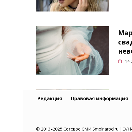
Мар
сва
нев
14.
Мил
Редакция
Правовая информация
выс
в М
14.
© 2013–2025 Сетевое СМИ Smolnarod.ru | ЭЛ 