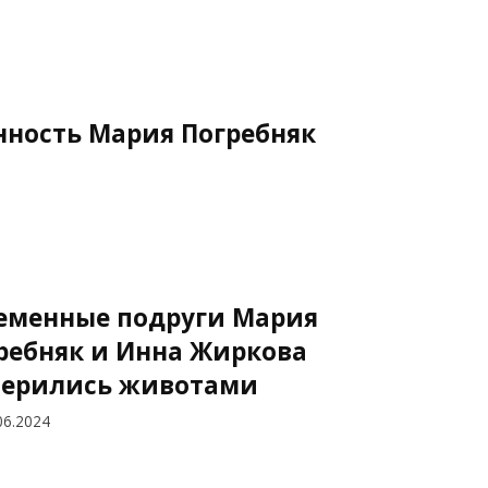
ность Мария Погребняк
еменные подруги Мария
ребняк и Инна Жиркова
ерились животами
06.2024