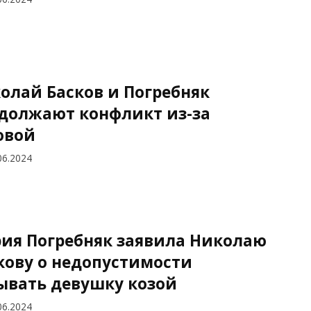
олай Басков и Погребняк
должают конфликт из-за
овой
06.2024
ия Погребняк заявила Николаю
кову о недопустимости
ывать девушку козой
06.2024