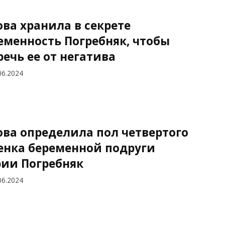
ова хранила в секрете
еменность Погребняк, чтобы
речь ее от негатива
06.2024
ова определила пол четвертого
енка беременной подруги
ии Погребняк
06.2024