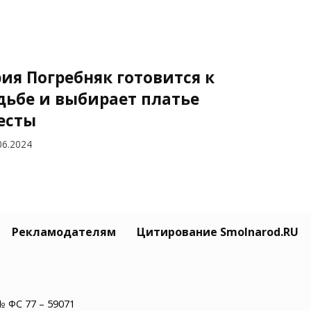
ия Погребняк готовится к
дьбе и выбирает платье
есты
06.2024
явская в мини-платье
Рекламодателям
Цитирование Smolnarod.RU
тупила на закрытой вечеринке
оскве
06.2024
№ ФС 77 – 59071