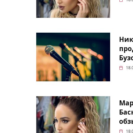
Ник
про
Буз
18.
Мар
Бас
обз
18.