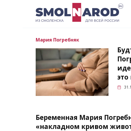
Перейти
к
содержанию
Мария Погребняк
Буд
Пог
иде
это
31.
Беременная Мария Погребн
«накладном кривом живо