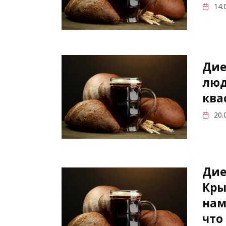
14.
Дие
люд
ква
20.
Дие
Кры
нам
что