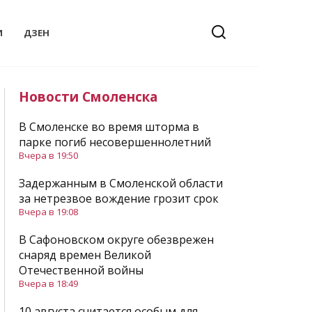
И
ДЗЕН
Новости Смоленска
В Смоленске во время шторма в
парке погиб несовершеннолетний
Вчера в 19:50
Задержанным в Смоленской области
за нетрезвое вождение грозит срок
Вчера в 19:08
В Сафоновском округе обезврежен
снаряд времен Великой
Отечественной войны
Вчера в 18:49
10 августа считается особым для