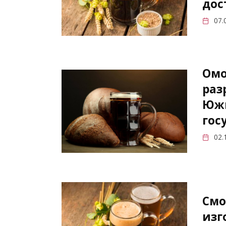
дос
07.
Омо
раз
Южн
гос
02.
Смо
изг