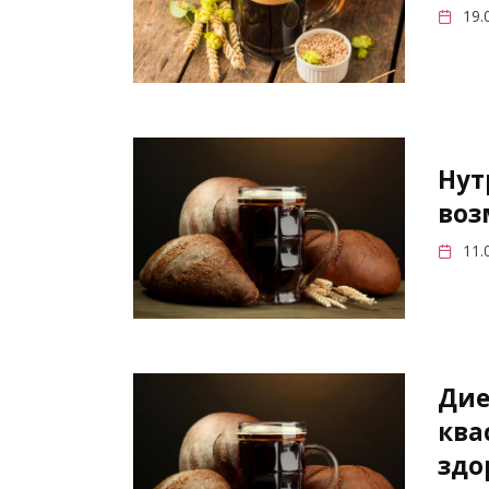
19.
Нут
воз
11.
Дие
ква
здо