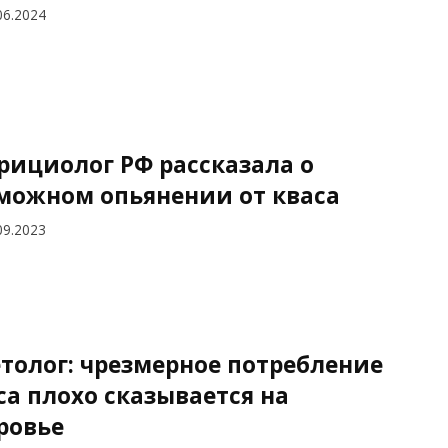
06.2024
рициолог РФ рассказала о
можном опьянении от кваса
09.2023
толог: чрезмерное потребление
са плохо сказывается на
ровье