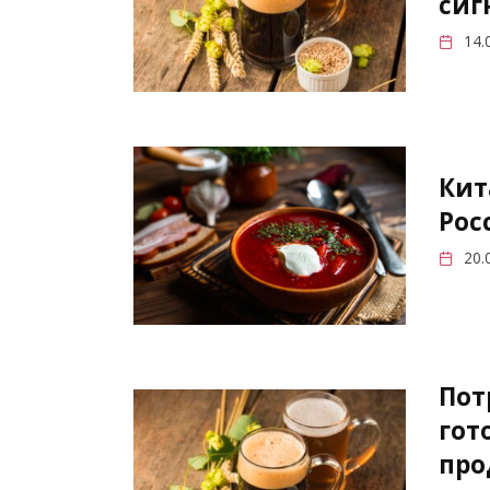
сиг
14.
Кит
Рос
20.
Пот
гот
про