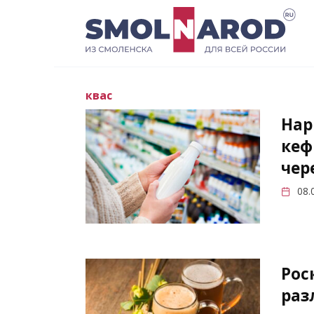
Перейти
к
содержанию
квас
Нар
кеф
чер
08.
Рос
раз