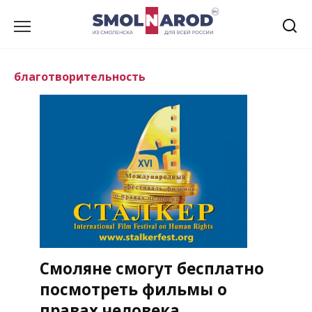
Перейти
к
содержанию
благотворительность
Смоляне смогут бесплатно
посмотреть фильмы о
правах человека