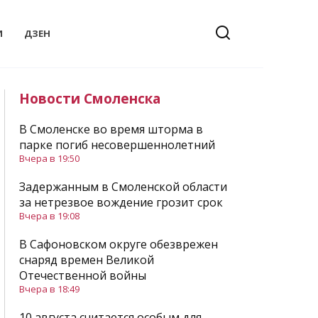
И
ДЗЕН
Новости Смоленска
В Смоленске во время шторма в
парке погиб несовершеннолетний
Вчера в 19:50
Задержанным в Смоленской области
за нетрезвое вождение грозит срок
Вчера в 19:08
В Сафоновском округе обезврежен
снаряд времен Великой
Отечественной войны
Вчера в 18:49
10 августа считается особым для