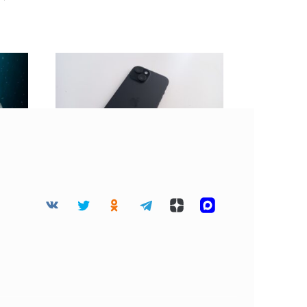
 45
BGR: Не стоит клеить
дца
защитную пленку на
разбитый экран
смартфона