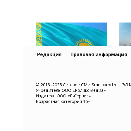
Редакция
Правовая информация
Тур
Казахстан хочет ввести
и К
© 2013–2025 Сетевое СМИ Smolnarod.ru | ЭЛ 
Учредитель ООО «Роликс медиа»
платное разрешение на
без
Издатель ООО «Ё-Сервис»
въезд для иностранцев
суд
Возрастная категория 16+
мор