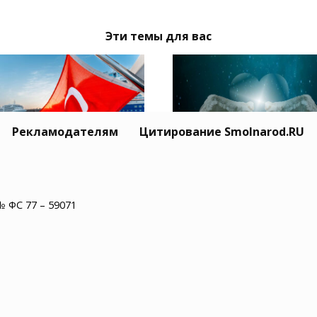
Эти темы для вас
Рекламодателям
Цитирование Smolnarod.RU
Житель США пережил
ция призвала Москву
минут остановки сер
иев обеспечить
№ ФС 77 – 59071
и увидел рай
опасность
оходства в Черном
е