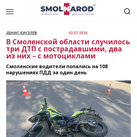
Перейти
к
содержанию
ДЕНИС КИСЕЛЁВ
02.07.2026
В Смоленской области случилось
три ДТП с пострадавшими, два
из них – с мотоциклами
Смоленские водители попались на 108
нарушениях ПДД за один день