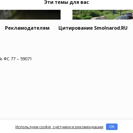
Эти темы для вас
Рекламодателям
Цитирование Smolnarod.RU
№ ФС 77 – 59071
Тайный Mitsubishi се
одмосковье водитель
Усольцевых исчез вм
обуса нашел в салоне
с семьёй
епаху
Используем cookie, счётчики и рекомендации
OK