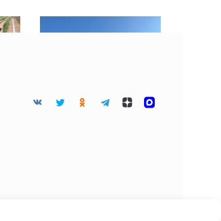
мьи
«Хорошие» облака
есте
затянули небо Москвы 4
августа