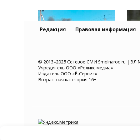
Редакция
Правовая информация
© 2013–2025 Сетевое СМИ Smolnarod.ru | ЭЛ 
Учредитель ООО «Роликс медиа»
Склад Wildberries в
В П
Издатель ООО «Ё-Сервис»
Самарской области
авт
Возрастная категория 16+
выгорел полностью
чер