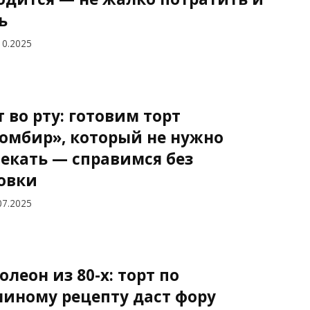
ь
10.2025
т во рту: готовим торт
омбир», который не нужно
екать — справимся без
овки
07.2025
олеон из 80-х: торт по
иному рецепту даст фору