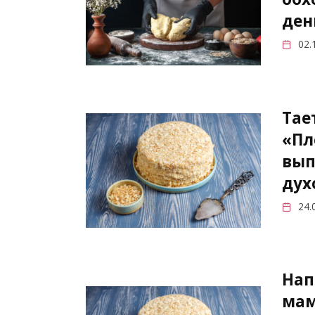
ден
02.
Тае
«Пл
вып
дух
24.
Нап
мам