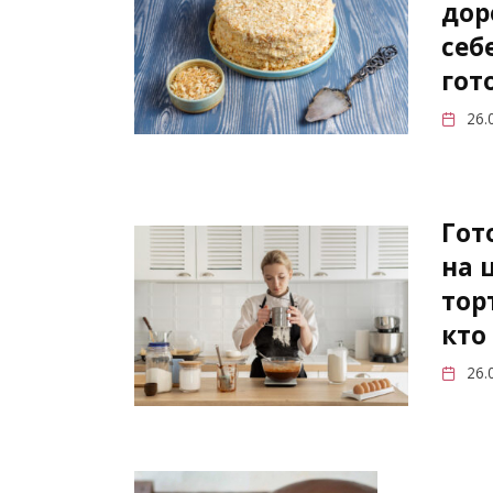
дор
себ
гот
26.
Гот
на 
тор
кто
26.