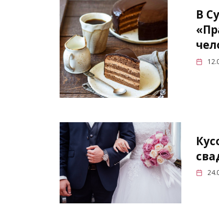
В С
«Пр
чел
12.
Кус
сва
24.