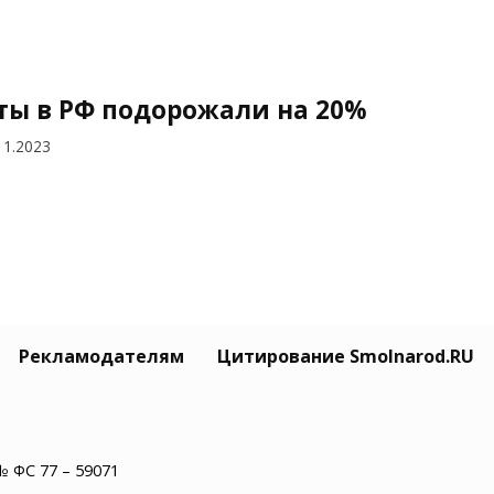
ты в РФ подорожали на 20%
11.2023
Рекламодателям
Цитирование Smolnarod.RU
рмавире курьер пытался
авить российских летчиков
10.2023
№ ФС 77 – 59071