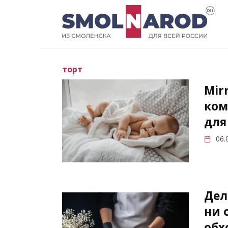
Перейти
к
содержанию
торт
Mir
ком
для
06.
Дел
ни 
обх