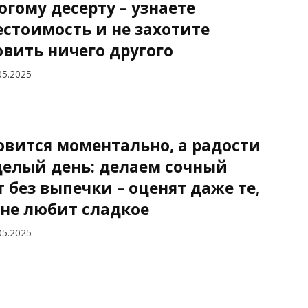
огому десерту – узнаете
естоимость и не захотите
овить ничего другого
05.2025
овится моментально, а радости
целый день: делаем сочный
т без выпечки – оценят даже те,
 не любит сладкое
05.2025