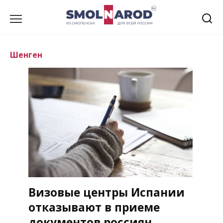
Перейти
к
содержанию
Шенген
Визовые центры Испании
отказывают в приеме
документов россиян