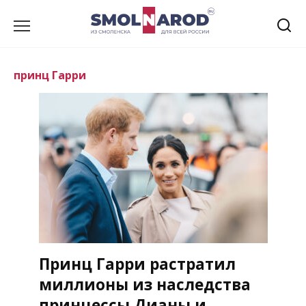
Перейти
к
содержанию
принц Гарри
Принц Гарри растратил
миллионы из наследства
принцессы Дианы и