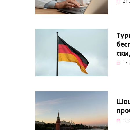
21.
Тур
бес
ски
15.
Швы
про
15.