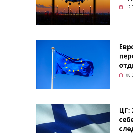
12.
Евр
пер
отд
08.
ЦГ:
себ
сле