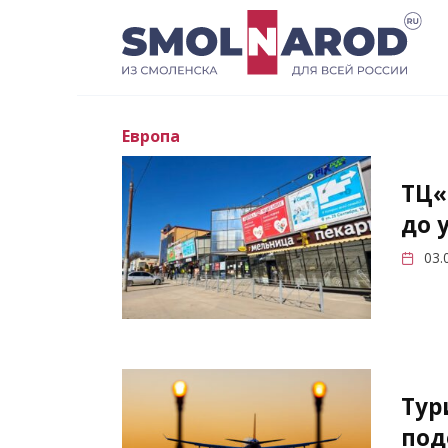
Перейти
к
содержанию
Европа
ТЦ«
до 
03.
Тур
под