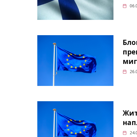
06.
Бло
пре
миг
26.
Жит
нап
24.