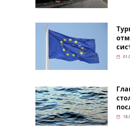
Тур
отм
сис
01.
Гла
сто
пос
18.