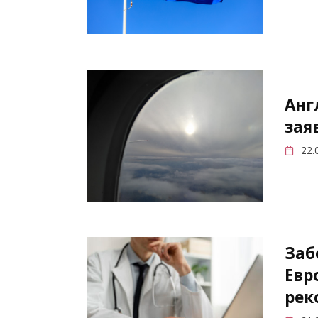
Анг
зая
22.
Заб
Евр
рек