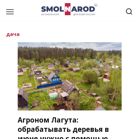
Перейти
к
содержанию
дача
Агроном Лагута:
обрабатывать деревья в
июне нужно с помощью