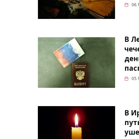
06.
В Л
чеч
ден
пас
05.
В И
пут
уше