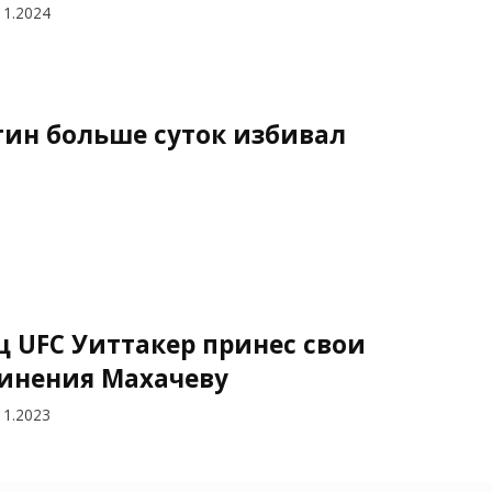
11.2024
тин больше суток избивал
ц UFC Уиттакер принес свои
инения Махачеву
11.2023