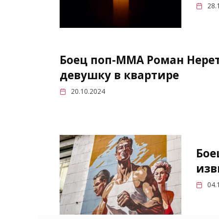
28.
Боец поп-ММА Роман Нере
девушку в квартире
20.10.2024
Бое
изв
04.