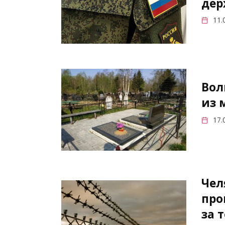
дер
11.
Вол
из 
17.
Чел
про
за 