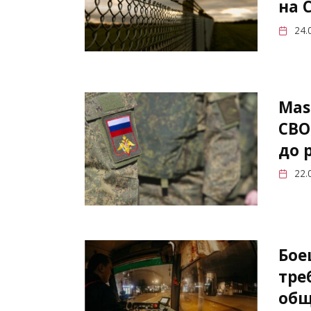
на 
24.
Mas
СВО
до 
22.
Бое
тре
общ