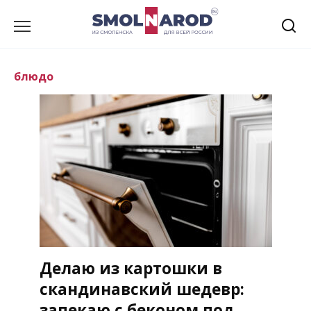
Перейти
к
содержанию
блюдо
Делаю из картошки в
скандинавский шедевр:
запекаю с беконом под