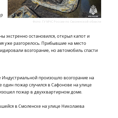
ер
Фото: ГУ МЧС России по Смоленской области
ы экстренно остановился, открыл капот и
мя уже разгорелось. Прибывшие на место
идировали возгорание, но автомобиль спасти
ице Индустриальной произошло возгорание на
е один пожар случился в Сафонове на улице
оизошел пожар в двухквартирном доме.
вшейся в Смоленске на улице Николаева