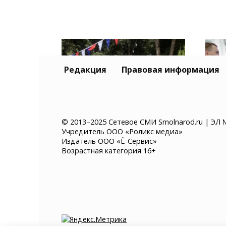
Редакция
Правовая информация
© 2013–2025 Сетевое СМИ Smolnarod.ru | ЭЛ 
Учредитель ООО «Роликс медиа»
Починок отмечает 100-
В С
Издатель ООО «Ё-Сервис»
летие в статусе города
отм
Возрастная категория 16+
физ