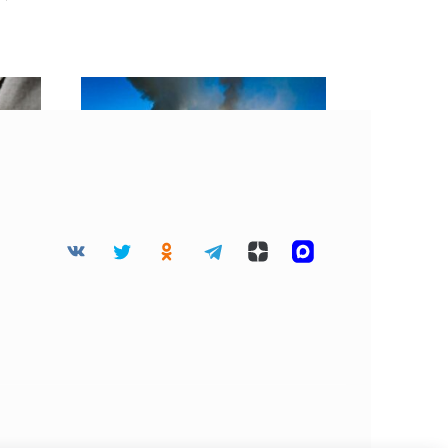
 в
На трассе М-1 в
Сафоновском округе
сгорел тягач с щепой