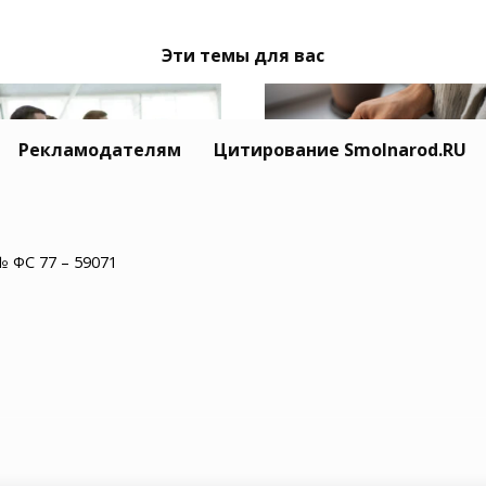
Эти темы для вас
Рекламодателям
Цитирование Smolnarod.RU
№ ФС 77 – 59071
моленской области
Уровень безработицы
ечают День
Смоленской области
культурника
вырос на 13,5% за год