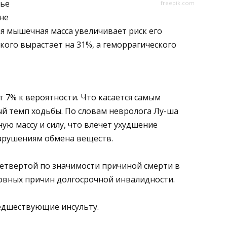
вье
freepik.com
 не
ая мышечная масса увеличивает риск его
кого вырастает на 31%, а геморрагического
т 7% к вероятности. Что касается самым
й темп ходьбы. По словам невролога Лу-ша
ую массу и силу, что влечет ухудшение
нарушениям обмена веществ.
четвертой по значимости причиной смерти в
новных причин долгосрочной инвалидности.
едшествующие инсульту.