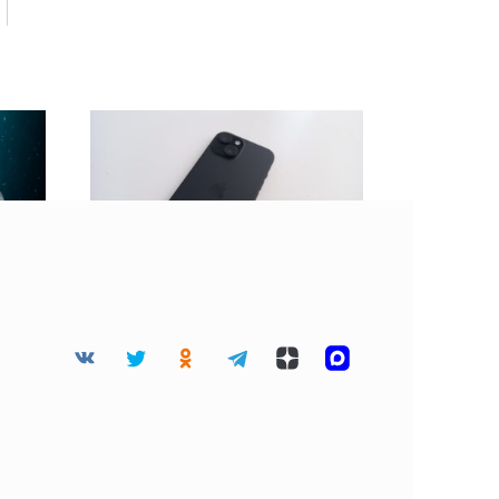
 45
BGR: Не стоит клеить
дца
защитную пленку на
разбитый экран
смартфона