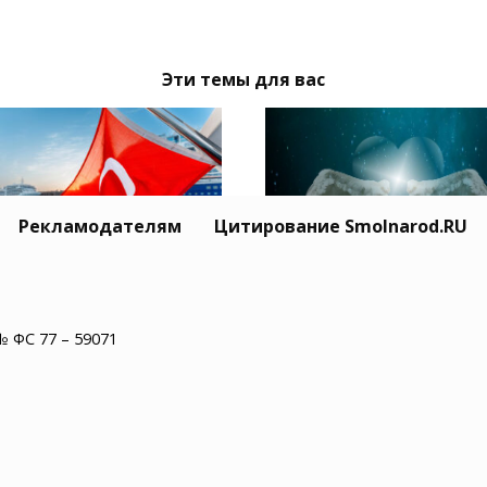
Эти темы для вас
Рекламодателям
Цитирование Smolnarod.RU
Житель США пережил
ция призвала Москву
минут остановки сер
иев обеспечить
№ ФС 77 – 59071
и увидел рай
опасность
оходства в Черном
е