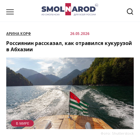
Перейти
к
содержанию
АРИНА КОРФ
26.05.2026
Россиянин рассказал, как отравился кукурузой
в Абхазии
В МИРЕ
Фото: Shutterstock