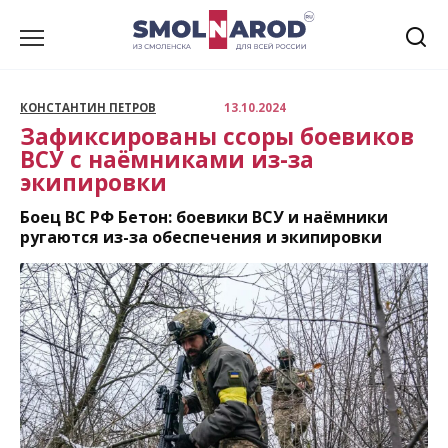
Перейти
к
содержанию
КОНСТАНТИН ПЕТРОВ
13.10.2024
Зафиксированы ссоры боевиков
ВСУ с наёмниками из-за
экипировки
Боец ВС РФ Бетон: боевики ВСУ и наёмники
ругаются из-за обеспечения и экипировки