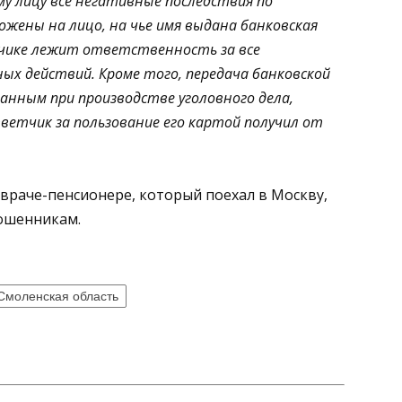
у лицу все негативные последствия по
жены на лицо, на чье имя выдана банковская
чике лежит ответственность за все
х действий. Кроме того, передача банковской
анным при производстве уголовного дела,
тветчик за пользование его картой получил от
враче-пенсионере, который поехал в Москву,
ошенникам.
Смоленская область