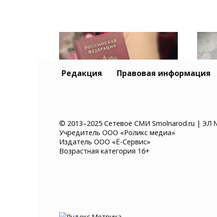
Редакция
Правовая информация
Смена фамилии в
Смо
© 2013–2025 Сетевое СМИ Smolnarod.ru | ЭЛ 
Учредитель ООО «Роликс медиа»
Смоленске: сколько
пре
Издатель ООО «Ё-Сервис»
стоит и какие документы
мош
Возрастная категория 16+
надо менять
счё