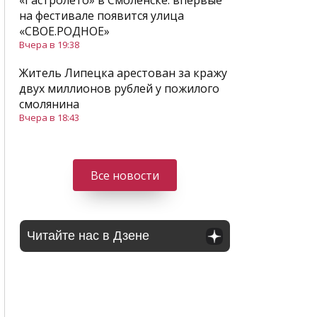
«Гастролето» в Смоленске: впервые
на фестивале появится улица
«СВОЕ.РОДНОЕ»
Вчера в 19:38
Житель Липецка арестован за кражу
двух миллионов рублей у пожилого
смолянина
Вчера в 18:43
Все новости
Читайте нас в Дзене