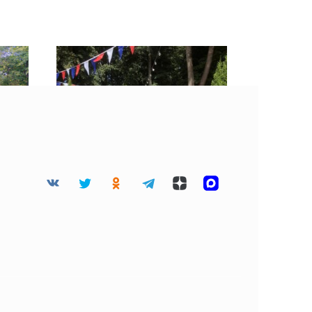
Починок отмечает 100-
е из
летие в статусе города
чины