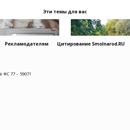
Эти темы для вас
Рекламодателям
Цитирование Smolnarod.RU
лян в домовых чатах
№ ФС 77 – 59071
В Рославльском округ
дупредили о
реки Остер извлекли
енниках с поверкой
тело 55-летнего муж
тчиков