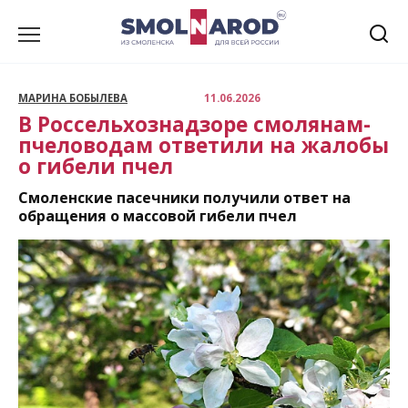
Перейти
к
содержанию
МАРИНА БОБЫЛЕВА
11.06.2026
В Россельхознадзоре смолянам-
пчеловодам ответили на жалобы
о гибели пчел
Смоленские пасечники получили ответ на
обращения о массовой гибели пчел