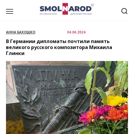
Перейти
к
содержанию
АННА БАХОШКО
04.06.2024
В Германии дипломаты почтили память
великого русского композитора Михаила
Глинки