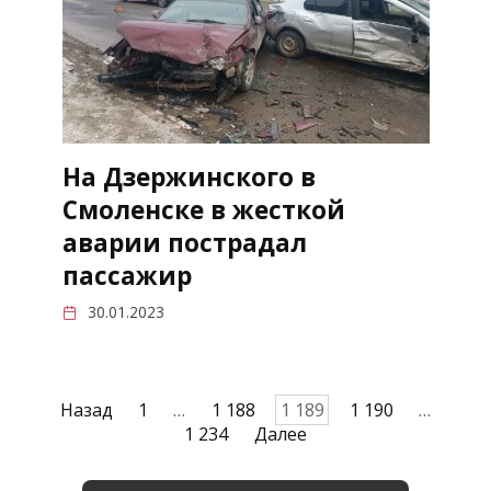
На Дзержинского в
Смоленске в жесткой
аварии пострадал
пассажир
30.01.2023
Пагинация
Назад
1
…
1 188
1 189
1 190
…
записей
1 234
Далее