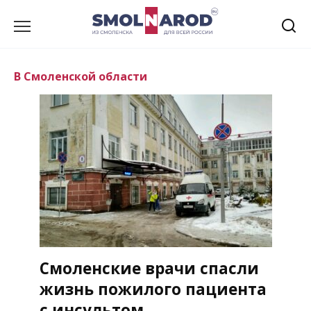
Перейти
к
содержанию
В Смоленской области
Смоленские врачи спасли
жизнь пожилого пациента
с инсультом