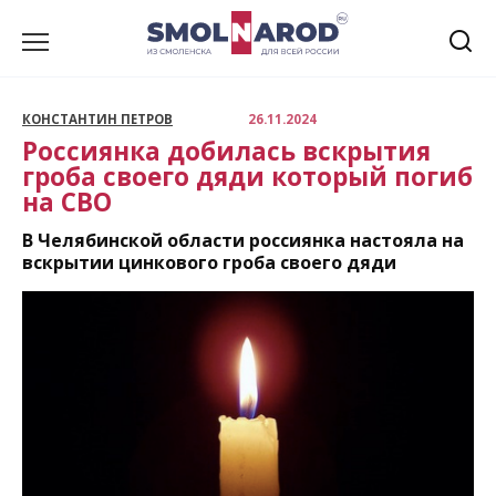
Перейти
к
содержанию
КОНСТАНТИН ПЕТРОВ
26.11.2024
Россиянка добилась вскрытия
гроба своего дяди который погиб
на СВО
В Челябинской области россиянка настояла на
вскрытии цинкового гроба своего дяди