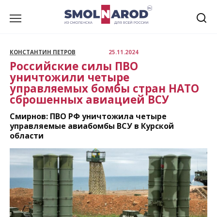
Перейти
к
содержанию
КОНСТАНТИН ПЕТРОВ
25.11.2024
Российские силы ПВО
уничтожили четыре
управляемых бомбы стран НАТО
сброшенных авиацией ВСУ
Смирнов: ПВО РФ уничтожила четыре
управляемые авиабомбы ВСУ в Курской
области