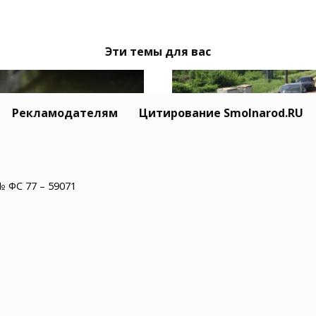
Эти темы для вас
Рекламодателям
Цитирование Smolnarod.RU
№ ФС 77 – 59071
Тайный Mitsubishi се
одмосковье водитель
Усольцевых исчез вм
обуса нашел в салоне
с семьёй
епаху