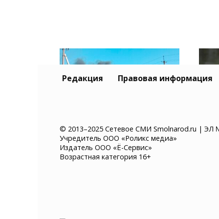
Редакция
Правовая информация
© 2013–2025 Сетевое СМИ Smolnarod.ru | ЭЛ 
Учредитель ООО «Роликс медиа»
Склад Wildberries в
В П
Издатель ООО «Ё-Сервис»
Самарской области
авт
Возрастная категория 16+
выгорел полностью
чер