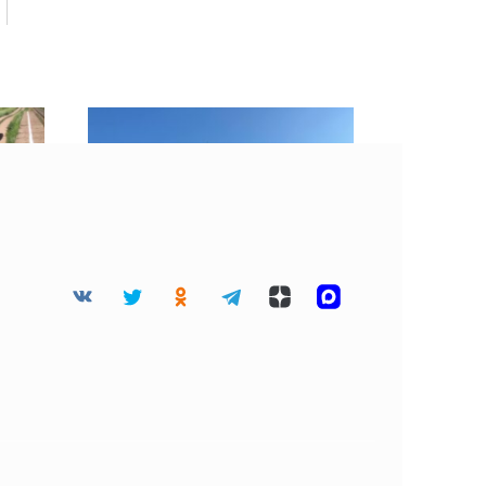
мьи
«Хорошие» облака
есте
затянули небо Москвы 4
августа