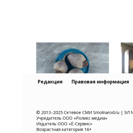
Редакция
Правовая информация
Свеклу на «Шубу» часами
Кап
не варю: 3 ложки и 20
обр
минут — все готово
© 2013–2025 Сетевое СМИ Smolnarod.ru | ЭЛ 
Учредитель ООО «Роликс медиа»
лай
идеально
Издатель ООО «Ё-Сервис»
зас
Возрастная категория 16+