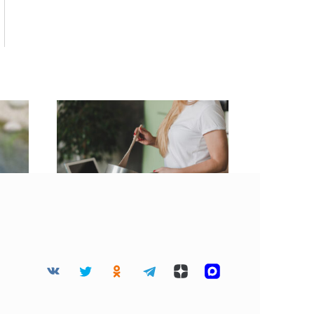
ак
Идеальные пышки на
 о
кефире: готовим за 10
минут без яиц и дрожжей
лед
— получаются не жирные