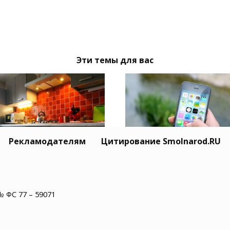
Эти темы для вас
Рекламодателям
Цитирование Smolnarod.RU
Оставаемся в тени: к
ля масла — и трубы
удалить информацию
ечены: кухонный
себе в интернете —
№ ФС 77 – 59071
фхак спасет от
убираем цифровой с
оров — ремонт не