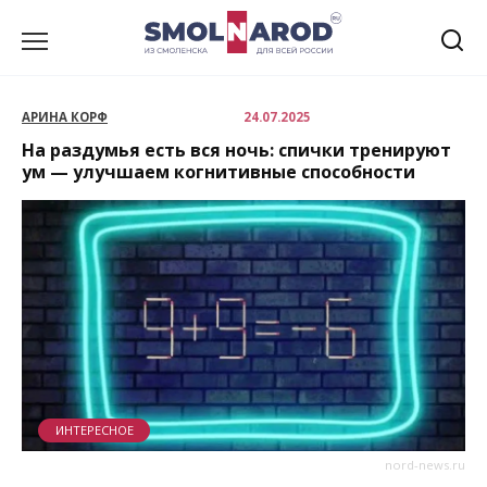
Перейти
к
содержанию
АРИНА КОРФ
24.07.2025
На раздумья есть вся ночь: спички тренируют
ум — улучшаем когнитивные способности
ИНТЕРЕСНОЕ
nord-news.ru