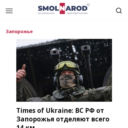
Перейти
к
содержанию
Запорожье
Times of Ukraine: ВС РФ от
Запорожья отделяют всего
14 км