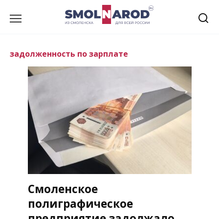
Перейти
к
содержанию
задолженность по зарплате
Смоленское
полиграфическое
предприятие задолжало