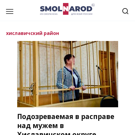
Перейти
к
содержанию
хиславичский район
Подозреваемая в расправе
над мужем в
Хиславичском округе