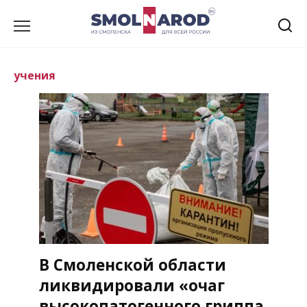
Перейти
к
содержанию
учения
В Смоленской области
ликвидировали «очаг
высокопатогенного гриппа