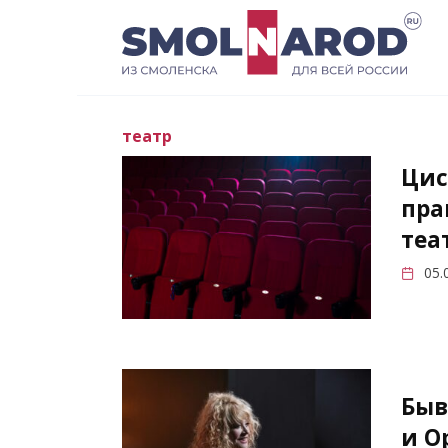
Перейти
к
содержанию
театр
Цис
пра
теа
05.
Быв
и О