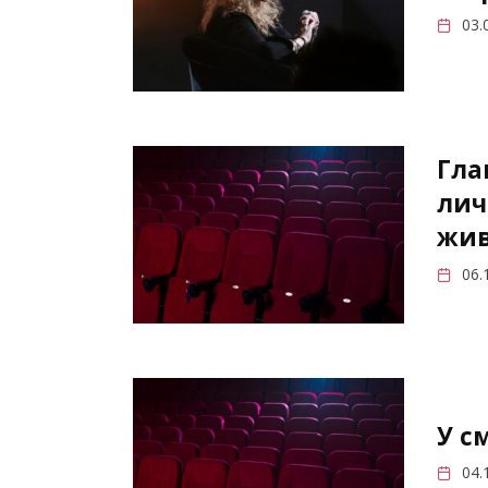
03.
Гла
лич
жив
06.
У с
04.