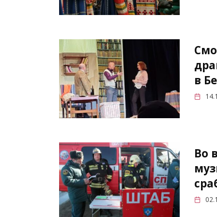
Смо
дра
в Б
14.
Во 
муз
сра
02.