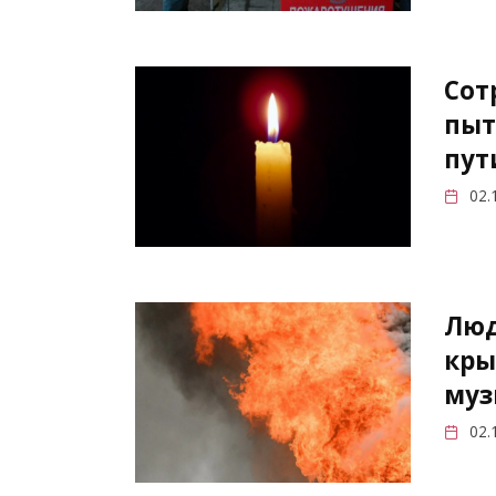
Сот
пыт
пут
02.
Люд
кры
муз
02.