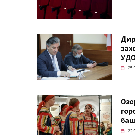
Дир
зах
УДО
25.
Озо
гор
баш
22.