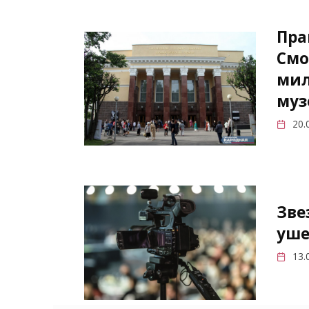
Пра
Смо
мил
муз
20.
Зве
уше
13.