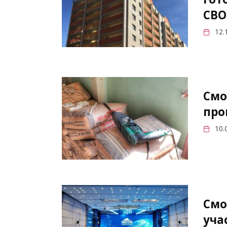
СВО
12.
Смо
про
10.
Смо
уча