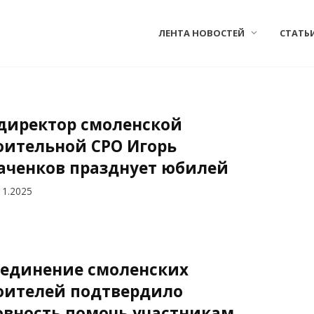
ЛЕНТА НОВОСТЕЙ
СТАТЬ
директор смоленской
оительной СРО Игорь
аченков празднует юбилей
11.2025
единение смоленских
оителей подтвердило
овность помочь участникам