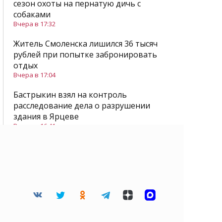
сезон охоты на пернатую дичь с
собаками
Вчера в 17:32
Житель Смоленска лишился 36 тысяч
рублей при попытке забронировать
отдых
Вчера в 17:04
Бастрыкин взял на контроль
расследование дела о разрушении
здания в Ярцеве
Вчера в 16:41
Все новости
Читайте нас в Дзене