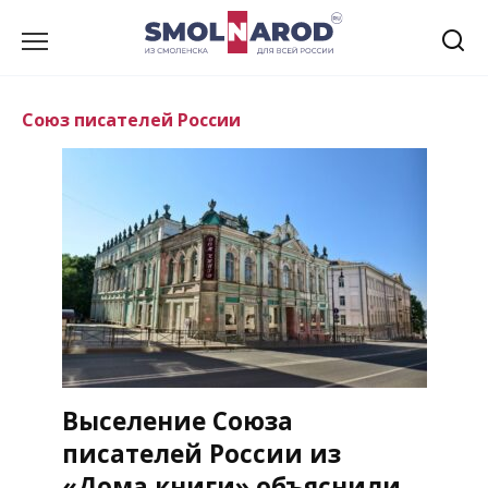
Перейти
к
содержанию
Союз писателей России
Выселение Союза
писателей России из
«Дома книги» объяснили