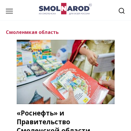
Перейти
к
содержанию
Смоленмкая область
«Роснефть» и
Правительство
Смоленской области