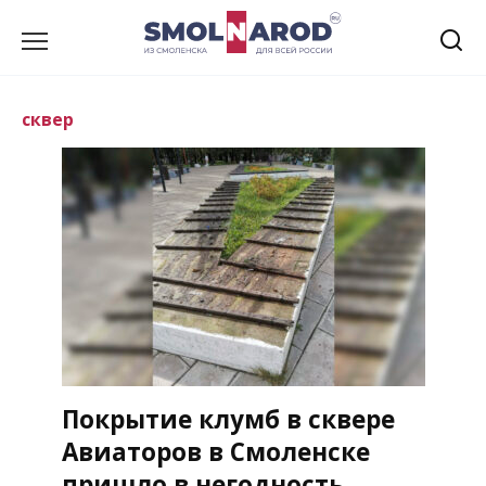
Перейти
к
содержанию
сквер
Покрытие клумб в сквере
Авиаторов в Смоленске
пришло в негодность