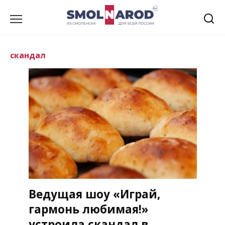
Перейти
к
содержанию
скандал
Ведущая шоу «Играй,
гармонь любимая!»
устроила скандал в