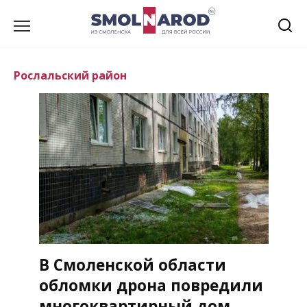
Перейти
к
содержанию
Рослальский район
В Смоленской области
обломки дрона повредили
многоквартирный дом