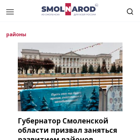
Перейти
к
содержанию
районы
Губернатор Смоленской
области призвал заняться
развитием районов