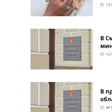
13.
В С
мин
12.
В п
обл
06.