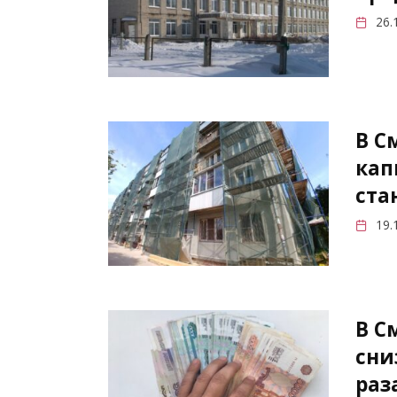
26.
В С
кап
ста
19.
В С
сни
раз