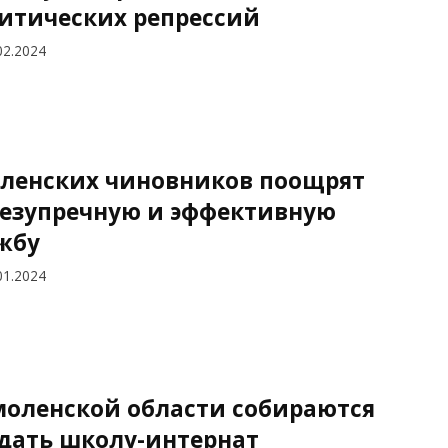
итических репрессий
02.2024
ленских чиновников поощрят
безупречную и эффективную
жбу
01.2024
моленской области собираются
дать школу-интернат