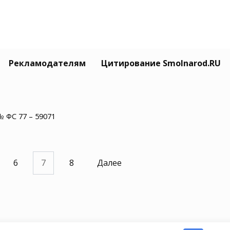
Рекламодателям
Цитирование Smolnarod.RU
моленском минтрансе
изошли кадровые ротации
12.2023
№ ФС 77 – 59071
6
7
8
Далее