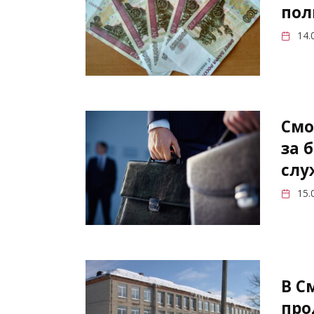
пол
14.
Смо
за 
слу
15.
В С
про