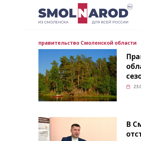
Перейти
к
содержанию
правительство Смоленской области
Пра
обл
сез
23.
В С
отс