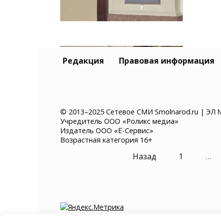
Редакция
Правовая информация
В с
про
04.
© 2013–2025 Сетевое СМИ Smolnarod.ru | ЭЛ 
Учредитель ООО «Роликс медиа»
Издатель ООО «Ё-Сервис»
Возрастная категория 16+
Пагинация
Назад
1
…
записей