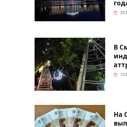
год
25.
В С
инд
атт
13.
На 
вып