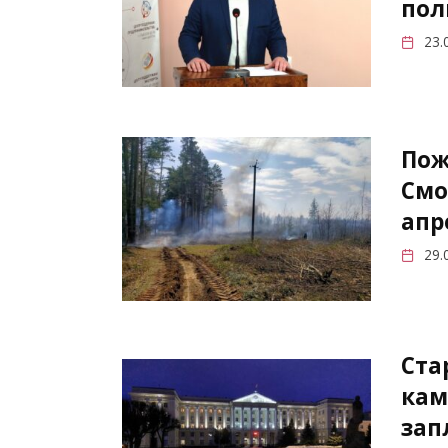
пол
23.
Пож
Смо
апр
29.
Ста
кам
зап