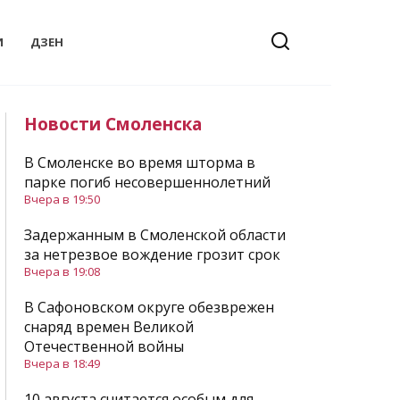
И
ДЗЕН
Новости Смоленска
В Смоленске во время шторма в
парке погиб несовершеннолетний
Вчера в 19:50
Задержанным в Смоленской области
за нетрезвое вождение грозит срок
Вчера в 19:08
В Сафоновском округе обезврежен
снаряд времен Великой
Отечественной войны
Вчера в 18:49
10 августа считается особым для