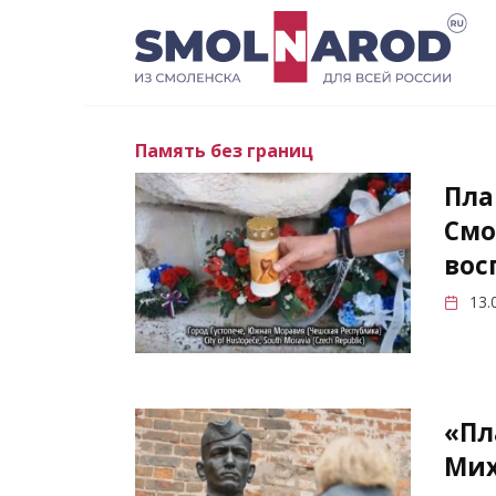
Перейти
к
содержанию
Память без границ
Пла
Смо
вос
13.
«Пл
Мих