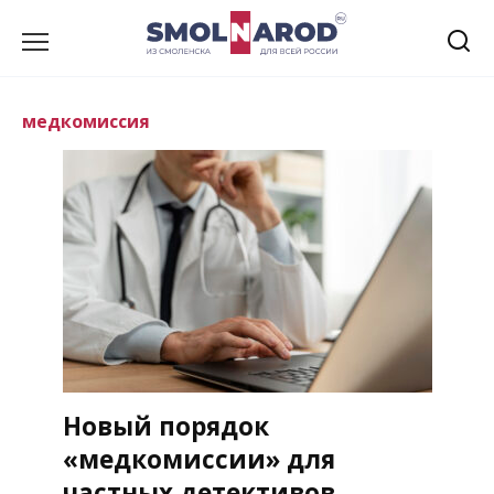
Перейти
к
содержанию
медкомиссия
Новый порядок
«медкомиссии» для
частных детективов