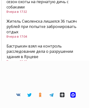
сезон охоты на пернатую дичь с
собаками
Вчера в 17:32
Житель Смоленска лишился 36 тысяч
рублей при попытке забронировать
отдых
Вчера в 17:04
Бастрыкин взял на контроль
расследование дела о разрушении
здания в Ярцеве
Вчера в 16:41
Все новости
Читайте нас в Дзене