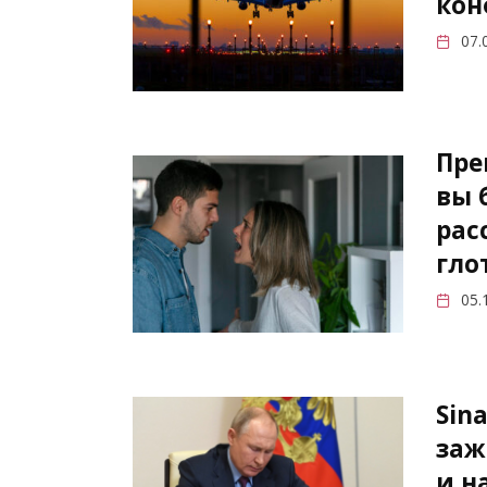
кон
07.
Пре
вы 
рас
гло
05.
Sin
заж
и н