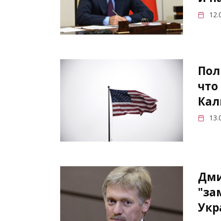
12.
Пол
что
Кал
13.
Дми
"за
Укр