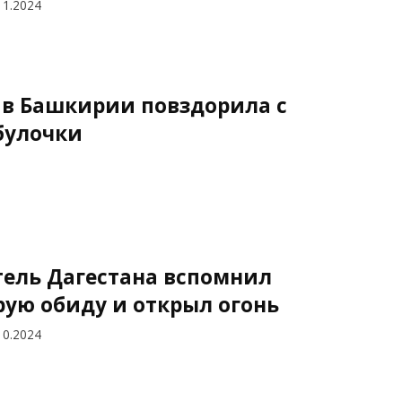
11.2024
 в Башкирии повздорила с
булочки
ель Дагестана вспомнил
рую обиду и открыл огонь
10.2024