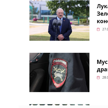
Лук
Зел
кон
27.
Мус
дра
28.