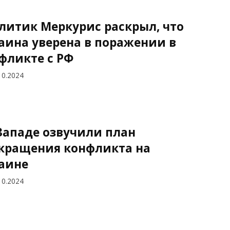
литик Меркурис раскрыл, что
аина уверена в поражении в
фликте с РФ
10.2024
Западе озвучили план
кращения конфликта на
аине
10.2024