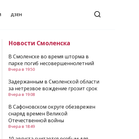
И
ДЗЕН
Новости Смоленска
В Смоленске во время шторма в
парке погиб несовершеннолетний
Вчера в 19:50
Задержанным в Смоленской области
за нетрезвое вождение грозит срок
Вчера в 19:08
В Сафоновском округе обезврежен
снаряд времен Великой
Отечественной войны
Вчера в 18:49
10 августа считается особым для