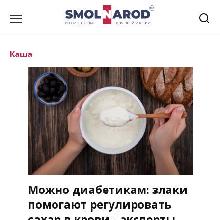
Перейти
к
содержанию
Каша
Можно диабетикам: злаки
помогают регулировать
сахар в крови – эксперты