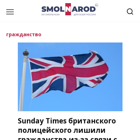
Перейти
к
содержанию
гражданство
Sunday Times британского
полицейского лишили
гражданства из-за связи с