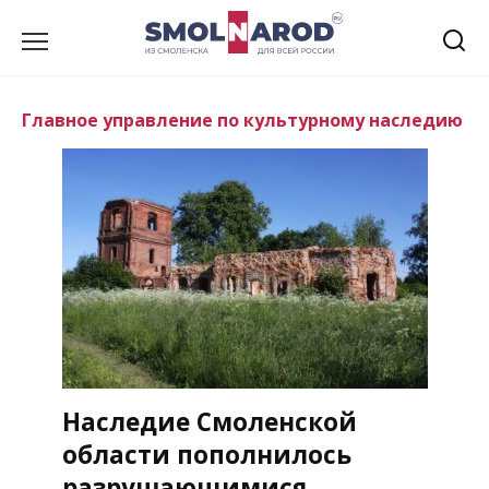
Перейти
к
содержанию
Главное управление по культурному наследию
Наследие Смоленской
области пополнилось
разрушающимися