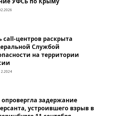
ние УФСБ по Крыму
02.2026
ь call-центров раскрыта
еральной Службой
опасности на территории
сии
12.2024
 опровергла задержание
ерсанта, устроившего взрыв в