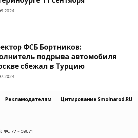
теринбурге 11 сентября
09.2024
ектор ФСБ Бортников:
олнитель подрыва автомобиля
оскве сбежал в Турцию
07.2024
Рекламодателям
Цитирование Smolnarod.RU
 России пресекла попытку
аинских спецслужб угнать
олет
№ ФС 77 – 59071