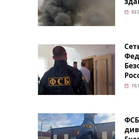
зда
02.
Сет
Фед
Без
Рос
10.
ФСБ
див