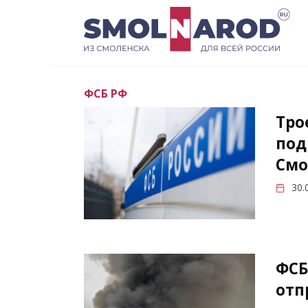
Перейти
к
содержанию
ФСБ РФ
Тро
под
Смо
30.
ФСБ
отп