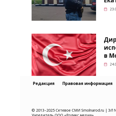
Ека
23.
Дир
исп
в М
24.
Редакция
Правовая информация
ФСБ
укр
сам
© 2013–2025 Сетевое СМИ Smolnarod.ru | ЭЛ 
Учредитель ООО «Роликс медиа»