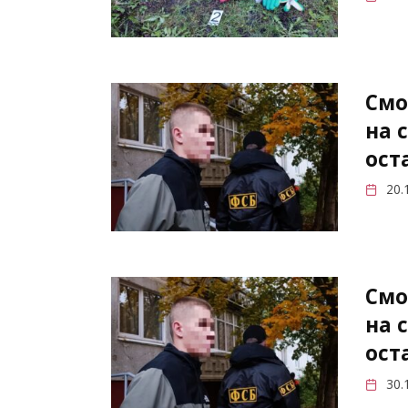
Смо
на 
ост
20.
Смо
на 
ост
30.