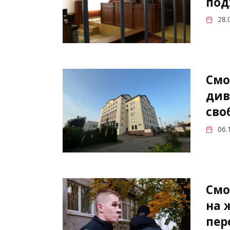
под
28.
Смо
див
сво
06.
Смо
на 
пер