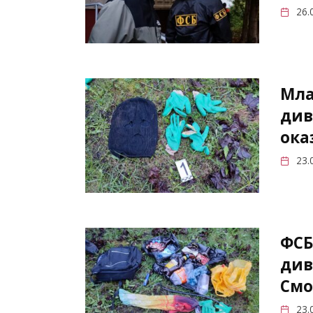
26.
Мла
див
ока
23.
ФСБ
див
Смо
23.