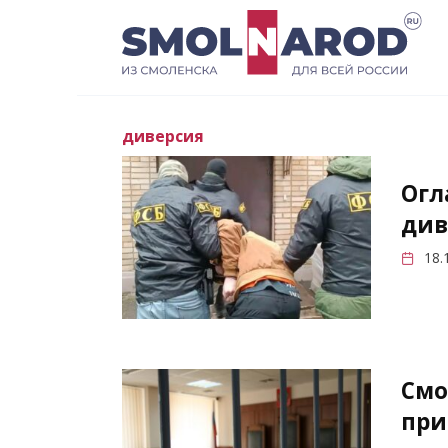
Перейти
к
содержанию
диверсия
Огл
див
18.
Смо
при